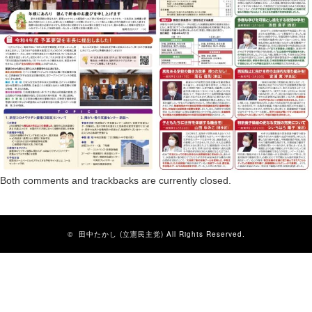
Both comments and trackbacks are currently closed.
©
田中たかし (立憲民主党)
All Rights Reserved.