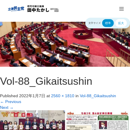
標準
拡大
文字サイズ
Vol-88_Gikaitsushin
Published
2022年1月7日
at
2560 × 1810
in
Vol-88_Gikaitsushin
←
Previous
Next
→