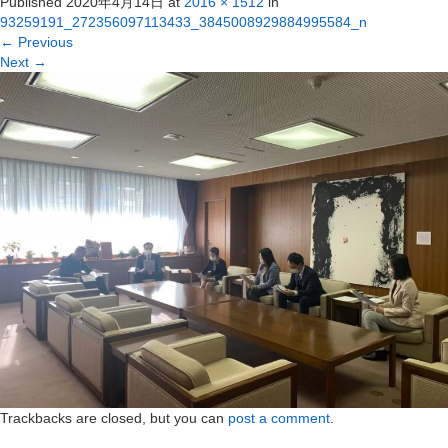
Published
2020年4月14日
at
2016 × 1512
in
93259191_272356097113433_3845008929884995584_n
←
Previous
Next
→
Trackbacks are closed, but you can
post a comment
.