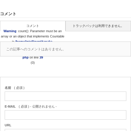
コメント
コメント
トラックバックは利用できません。
Warning
: count(): Parameter must be an
array or an object that implements Countable
in
/home/intelligent/tanaka-
t.jp/public_html/wordpress/wp-
この記事へのコメントはありません。
content/themes/amore_tcd028/comments.
php
on line
39
(0)
名前
( 必須 )
E-MAIL
( 必須 ) - 公開されません -
URL