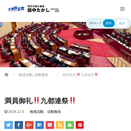
標準
拡大
文字サイズ
Home
地域活動
,
活動報告
満員御礼
九都連祭
満員御礼
九都連祭
2024.12.5
地域活動
、
活動報告