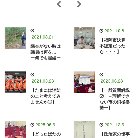
2021.10.8
2021.08.21
【福岡市決算
不認定だった
議会がない時は
ら・・・】
議員は何を…
ー何でも屋編ー
2021.03.23
2023.06.28
【たまには消防
【一般質問解説
のこと考えてみ
② －理解でき
ませんか①】
ない市の消極姿
勢ー】
2025.06.6
2021.12.6
【どったばたの
【政治家の懐事