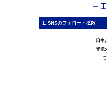
─ 
1. SNSのフォロー・拡散
田中
皆様
こ