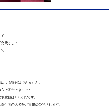
して
研究費として
して
義による寄付はできません。
の方は寄付できません。
限度額は150万円です。
は寄付者の氏名等が官報に公開されます。