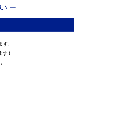
い ─
ます。
ます！
す。