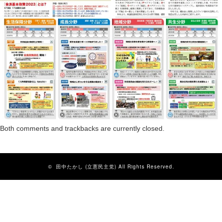
Both comments and trackbacks are currently closed.
©
田中たかし (立憲民主党)
All Rights Reserved.