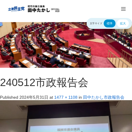
標準
拡大
文字サイズ
240512市政報告会
Published
2024年5月31日
at
1477 × 1108
in
田中たかし市政報告会