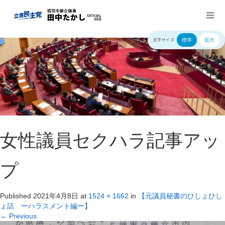
標準
拡大
文字サイズ
女性議員セクハラ記事アッ
プ
Published
2021年4月8日
at
1524 × 1662
in
【元議員秘書のひしょひし
ょ話 ーハラスメント編ー】
←
Previous